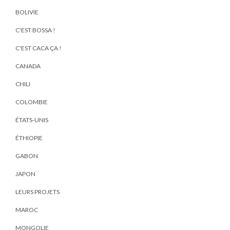
BOLIVIE
C'EST BOSSA !
C'EST CACA ÇA !
CANADA
CHILI
COLOMBIE
ÉTATS-UNIS
ÉTHIOPIE
GABON
JAPON
LEURS PROJETS
MAROC
MONGOLIE