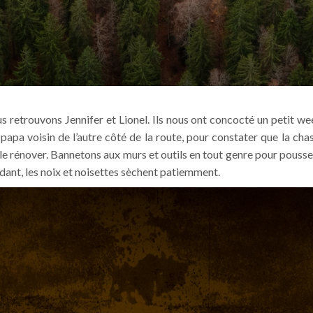
ous retrouvons Jennifer et Lionel. Ils nous ont concocté un petit w
papa voisin de l’autre côté de la route, pour constater que la ch
de le rénover. Bannetons aux murs et outils en tout genre pour pousse
endant, les noix et noisettes sèchent patiemment.