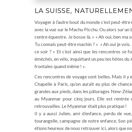
LA SUISSE, NATURELLEMEN
Voyager à l’autre bout du monde c’est peut-être 
avec la vue sur le Machu Picchu. Ou alors sur un b
centre équestre. Je bosse là. » « Ah oui, ben ma s
Tu connais peut-être machin ? » « Ah oui je vois.
ce soir ? » Et c’est ainsi que les rencontres se f
éméchés, en vélo, inquiétant un peu tes hôtes du Ai
frontales quand même ! ».
Ces rencontres de voyage sont belles. Mais il y e
Chapelle à Paris, qu’on aurait eu plus de chan
grandes aux pieds, dans les pâturages New-Zélan
au Myanmar pour cinq jours. Elle est rentrée
retrouvailles. Le Myanmar était plus pratique !
Il y a aussi Julien, ami d’enfance, perdu de 
tourangelle, campagne de notre enfance. Son pè
étions heureux de nous retrouver ici, alors que no