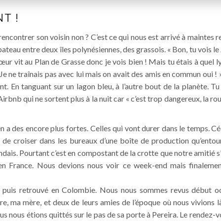
T !
rencontrer son voisin non ? C’est ce qui nous est arrivé à maintes 
ateau entre deux îles polynésiennes, des grassois. « Bon, tu vois le
œur vit au Plan de Grasse donc je vois bien ! Mais tu étais à quel l
 Je ne traînais pas avec lui mais on avait des amis en commun oui 
ont. En tanguant sur un lagon bleu, à l’autre bout de la planète. Tu
rbnb qui ne sortent plus à la nuit car « c’est trop dangereux, la rout
n a des encore plus fortes. Celles qui vont durer dans le temps. C
ce de croiser dans les bureaux d’une boîte de production qu’ent
dais. Pourtant c’est en compostant de la crotte que notre amitié 
 en France. Nous devions nous voir ce week-end mais finalemen
vue, puis retrouvé en Colombie. Nous nous sommes revus début o
re, ma mère, et deux de leurs amies de l’époque où nous vivions 
us nous étions quittés sur le pas de sa porte à Pereira. Le rendez-