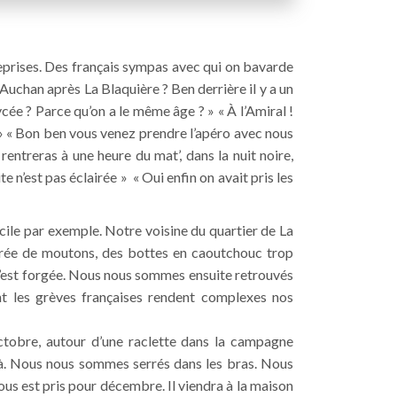
reprises. Des français sympas avec qui on bavarde
 Auchan après La Blaquière ? Ben derrière il y a un
ycée ? Parce qu’on a le même âge ? » « À l’Amiral !
! » « Bon ben vous venez prendre l’apéro avec nous
 rentreras à une heure du mat’, dans la nuit noire,
e n’est pas éclairée » « Oui enfin on avait pris les
écile par exemple. Notre voisine du quartier de La
ourée de moutons, des bottes en caoutchouc trop
s’est forgée. Nous nous sommes ensuite retrouvés
t les grèves françaises rendent complexes nos
ctobre, autour d’une raclette dans la campagne
là. Nous nous sommes serrés dans les bras. Nous
vous est pris pour décembre. Il viendra à la maison